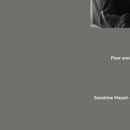
Pour ann
Sandrine Mayet -