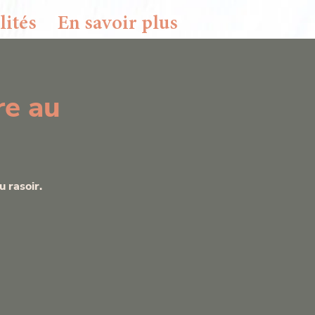
lités
En savoir plus
erci de me contacter.
re au
u rasoir.