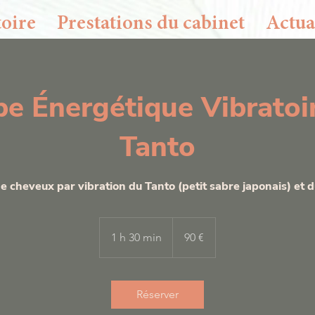
oire
Prestations du cabinet
Actua
autres jours ou horaires que ceux proposés, m
e Énergétique Vibratoi
Tanto
 cheveux par vibration du Tanto (petit sabre japonais) et d
90
euros
1 h 30 min
1
90 €
3
0
m
Réserver
i