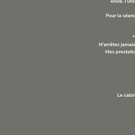
envie, l’ut
Pour la séanc
*
N'arrêtez jamais
Mes prestatio
Le cabin