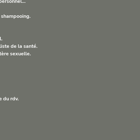
t personnel…
de shampooing.
l.
iste de la santé.
tère sexuelle.
e du rdv.