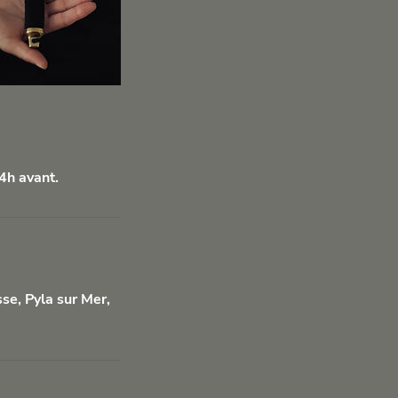
4h avant.
se, Pyla sur Mer,