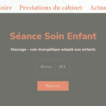
oire
Prestations du cabinet
Actua
autres jours ou horaires que ceux proposés, m
Séance Soin Enfant
Massage - soin énergétique adapté aux enfants
40
euros
40 min
4
40 €
0
m
i
Réserver
n