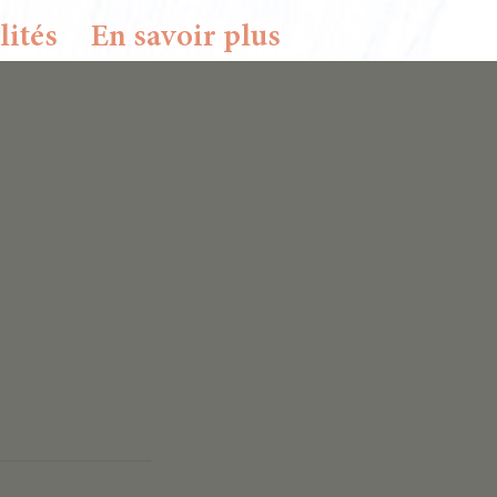
lités
En savoir plus
erci de me contacter.