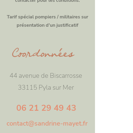
contacter pour les conditions.
Tarif spécial pompiers / militaires sur
présentation d'un justificatif
Coordonnées
44 avenue de Biscarrosse
33115 Pyla sur Mer
06 21 29 49 43
contact@sandrine-mayet.fr